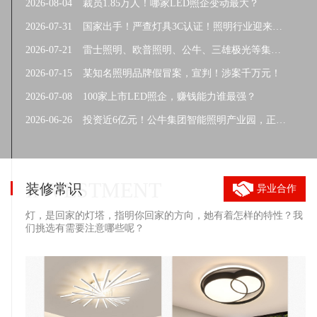
2026-08-04
裁员1.85万人！哪家LED照企变动最大？
2026-07-31
国家出手！严查灯具3C认证！照明行业迎来新一轮洗牌！
2026-07-21
雷士照明、欧普照明、公牛、三雄极光等集体行动！盯上同一件大事！
2026-07-15
某知名照明品牌假冒案，宣判！涉案千万元！
2026-07-08
100家上市LED照企，赚钱能力谁最强？
2026-06-26
投资近6亿元！公牛集团智能照明产业园，正式投产！
INVESTMENT
装修常识
异业合作
灯，是回家的灯塔，指明你回家的方向，她有着怎样的特性？我
们挑选有需要注意哪些呢？