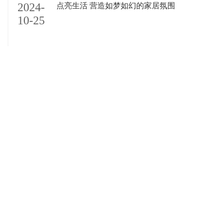
2
2024-
点亮生活 营造如梦如幻的家居氛围
0
10-25
关注我们
版权信息:北京十里城灯饰批发市场有限责任公司 京ICP备18008011号