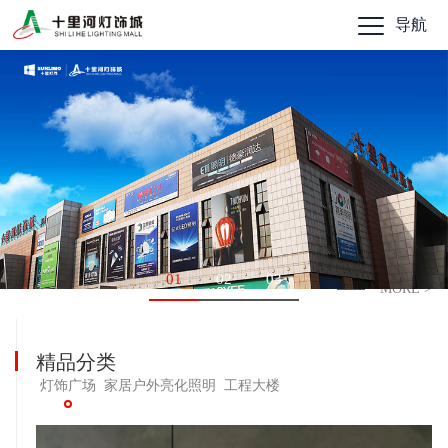
导航
01
02
03
MORE >
精品分类
灯饰广场
家居户外亮化照明
工程大楼