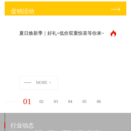
促销活动
夏日焕新季｜好礼+低价双重惊喜等你来~
MORE >
01
02
03
04
05
06
行业动态