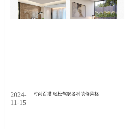
2
2024-
时尚百搭 轻松驾驭各种装修风格
1
11-15